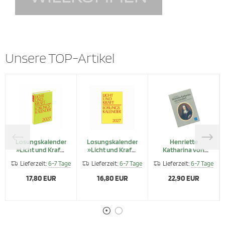
Unsere TOP-Artikel
Losungskalender
Losungskalender
Henriette
»Licht und Kraft«
»Licht und Kraft«
Katharina von
2027, gebunden
2027,
Gersdorf
Lieferzeit:
6-7 Tage
Lieferzeit:
6-7 Tage
Lieferzeit:
6-7 Tage
Reiseausgabe
17,80 EUR
16,80 EUR
22,90 EUR