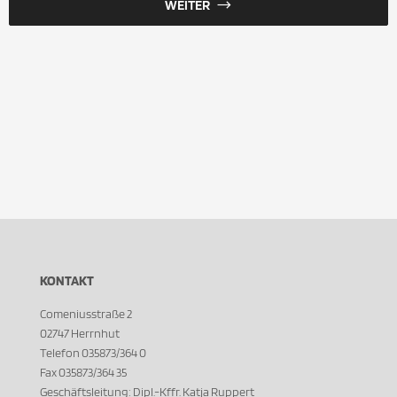
WEITER
KONTAKT
Comeniusstraße 2
02747 Herrnhut
Telefon 035873/364 0
Fax 035873/364 35
Geschäftsleitung: Dipl.-Kffr. Katja Ruppert