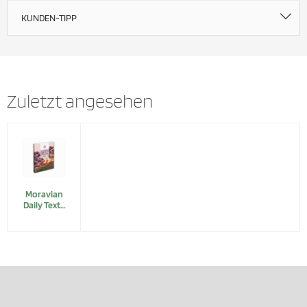
KUNDEN-TIPP
Zuletzt angesehen
Moravian
Daily Texts
2027 (US-
Losungen)