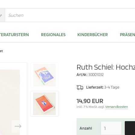
TERATURSTERN
REGIONALES
KINDERBÜCHER
PRÄSE
bet
Ruth Schiel: Hochz
Art.Nr.:
30001032
Lieferzeit:
3-4 Tage
14,90 EUR
inkl. 7 % MwSt. zzgl.
Versandkosten
Anzahl