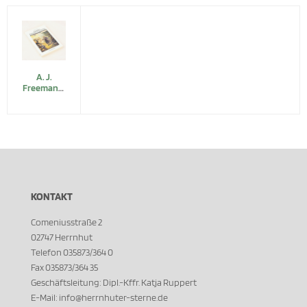
A. J.
Freemann:
Zinzendorfs
ökumenische
Herzenstheologie
KONTAKT
Comeniusstraße 2
02747 Herrnhut
Telefon 035873/364 0
Fax 035873/364 35
Geschäftsleitung: Dipl.-Kffr. Katja Ruppert
E-Mail: info@herrnhuter-sterne.de