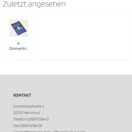
Zuletzt angesehen
P.
Zimmerling:
Nikolaus
Ludwig
Graf von
Zinzendorf
und die
Herrnhuter
Brüdergemeine
KONTAKT
Comeniusstraße 2
02747 Herrnhut
Telefon 035873/364 0
Fax 035873/364 35
Geschäftsleitung: Dipl.-Kffr. Katja Ruppert